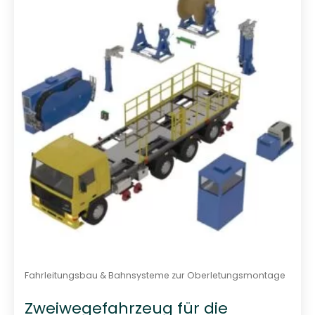
s
o
r
t
i
e
r
t
Fahrleitungsbau & Bahnsysteme zur Oberletungsmontage
Zweiwegefahrzeug für die