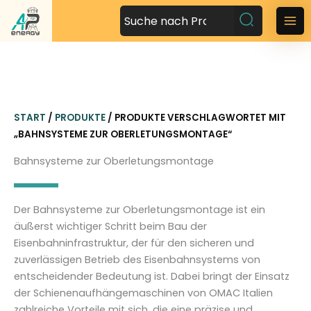
Z
u
M
m
a
I
n
i
h
n
a
START
/
PRODUKTE
/ PRODUKTE VERSCHLAGWORTET MIT
l
M
„BAHNSYSTEME ZUR OBERLETUNGSMONTAGE“
t
s
e
Bahnsysteme zur Oberletungsmontage
p
n
r
i
u
Der Bahnsysteme zur Oberletungsmontage ist ein
n
äußerst wichtiger Schritt beim Bau der
g
Eisenbahninfrastruktur, der für den sicheren und
e
zuverlässigen Betrieb des Eisenbahnsystems von
n
entscheidender Bedeutung ist. Dabei bringt der Einsatz
der Schienenaufhängemaschinen von OMAC Italien
zahlreiche Vorteile mit sich, die eine präzise und