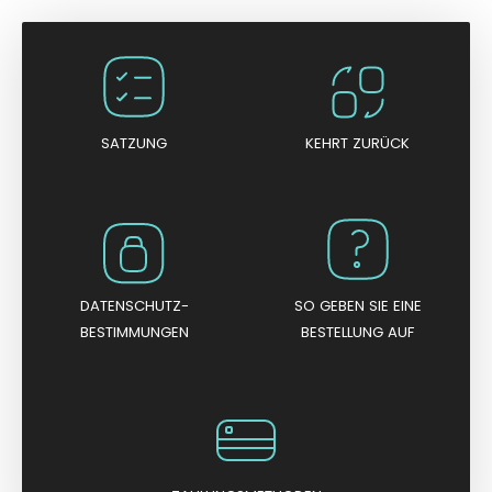
r
t
e
t
m
i
t
0
v
o
n
SATZUNG
KEHRT ZURÜCK
5
DATENSCHUTZ-
SO GEBEN SIE EINE
BESTIMMUNGEN
BESTELLUNG AUF