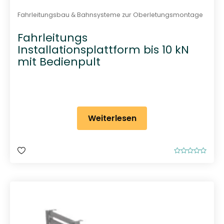
Fahrleitungsbau & Bahnsysteme zur Oberletungsmontage
Fahrleitungs
Installationsplattform bis 10 kN
mit Bedienpult
Weiterlesen
B
e
w
e
r
t
e
t
m
i
t