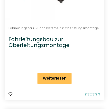
Fahrleitungsbau & Bahnsysteme zur Oberletungsmontage
Fahrleitungsbau zur
Oberleitungsmontage
Weiterlesen
B
e
w
e