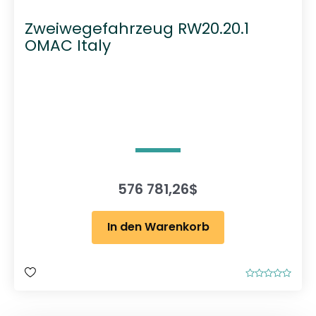
Zweiwegefahrzeug RW20.20.1
OMAC Italy
576 781,26
$
In den Warenkorb
B
e
w
e