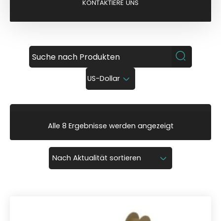
KONTAKTIERE UNS
US-Dollar
N
Alle 8 Ergebnisse werden angezeigt
a
c
h
A
k
t
u
a
l
i
t
ä
t