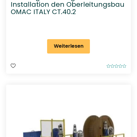
Installation den Oberleitungsbau
OMAC ITALY CT.40.2
Weiterlesen
B
e
w
e
r
t
e
t
m
i
t
0
v
o
n
5