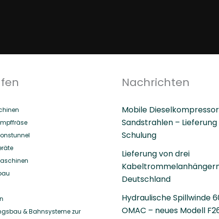
ufen
Nachrichten
Mobile Dieselkompressor
hinen
Sandstrahlen – Lieferung
mpffräse
Schulung
ionstunnel
eräte
Lieferung von drei
aschinen
Kabeltrommelanhängern
bau
Deutschland
Hydraulische Spillwinde 
en
OMAC – neues Modell F26
ungsbau & Bahnsysteme zur