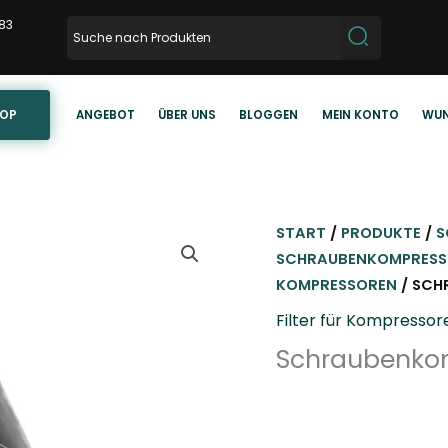
83
HOP
ANGEBOT
ÜBER UNS
BLOGGEN
MEIN KONTO
WUN
START
/
PRODUKTE
/
S
SCHRAUBENKOMPRES
KOMPRESSOREN
/ SCH
Filter für Kompresso
Schraubenkomp