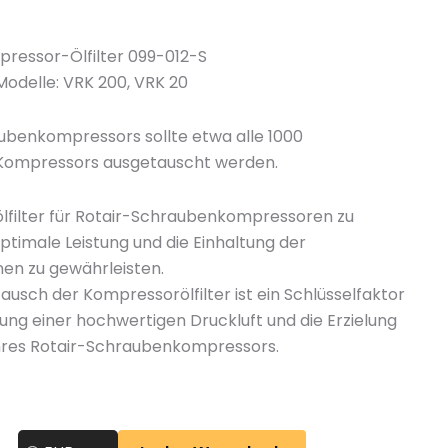
n
y
ressor-Ölfilter 099-012-S
 Modelle: VRK 200, VRK 20
aubenkompressors sollte etwa alle 1000
 Kompressors ausgetauscht werden.
alölfilter für Rotair-Schraubenkompressoren zu
timale Leistung und die Einhaltung der
onen zu gewährleisten.
usch der Kompressorölfilter ist ein Schlüsselfaktor
tung einer hochwertigen Druckluft und die Erzielung
Ihres Rotair-Schraubenkompressors.