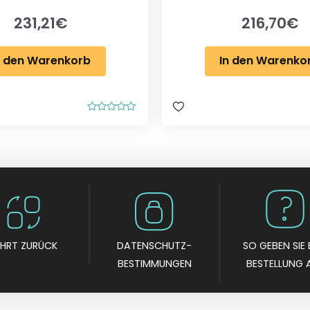
231,21
€
216,70
€
n den Warenkorb
In den Warenko
B
e
w
e
r
t
e
t
m
i
t
0
v
o
EHRT ZURÜCK
DATENSCHUTZ-
SO GEBEN SIE 
n
5
BESTIMMUNGEN
BESTELLUNG 