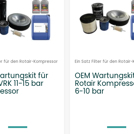
9
-
0
1
2
-
S
M
ter für den Rotair-Kompressor
Ein Satz Filter für den Rotai
e
rtungskit für
OEM Wartungskit
n
VRK 11-15 bar
Rotair Kompress
g
essor
6-10 bar
e