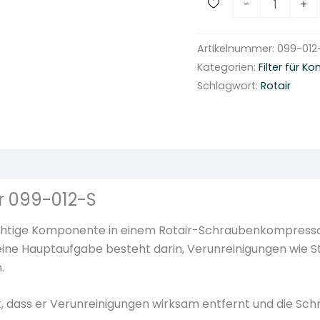
-
+
c
h
Artikelnummer:
099-012
r
Kategorien:
Filter für 
a
Schlagwort:
Rotair
u
b
e
n
ionen (0)
k
o
r 099-012-S
m
p
chtige Komponente in einem Rotair-Schraubenkompressor, d
r
ine Hauptaufgabe besteht darin, Verunreinigungen wie St
e
.
s
s
ert, dass er Verunreinigungen wirksam entfernt und die
o