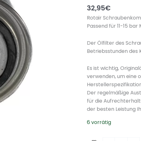
32,95
€
Rotair Schraubenkomp
Passend für 11-15 bar
Der Ölfilter des Schr
Betriebsstunden des
Es ist wichtig, Origin
verwenden, um eine op
Herstellerspezifikati
Der regelmäßige Austa
für die Aufrechterhal
der besten Leistung 
6 vorrätig
S