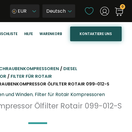
S
EUR
p
W
r
y
a
b
KONTAKTIERE UNS
SCHLISTE
HILFE
WARENKORB
c
i
h
e
e
r
a
z
u
j
CHRAUBENKOMPRESSOREN
/
DIESEL
s
ę
SOR
/
FILTER FÜR ROTAIR
w
z
RAUBENKOMPRESSOR ÖLFILTER ROTAIR 099-012-S
ä
y
ren und Winden
,
Filter für Rotair Kompressoren
h
k
ressor Ölfilter Rotair 099-012-S
l
s
e
t
n
r
o