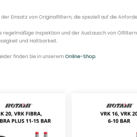
r
Ö
 der Einsatz von Originalfiltern, die speziell auf die An
l
f
e regelmäßige Inspektion und der Austausch von Ölfilter
i
igkeit und Haltbarkeit.
l
t
eider finden Sie in unserem
Online-Shop.
e
r
R
o
t
a
i
r
0
9