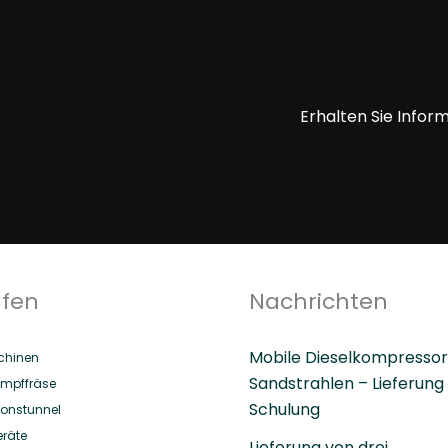
Erhalten Sie Infor
ufen
Nachrichten
Mobile Dieselkompressor
hinen
Sandstrahlen – Lieferung
mpffräse
Schulung
ionstunnel
eräte
Lieferung von drei