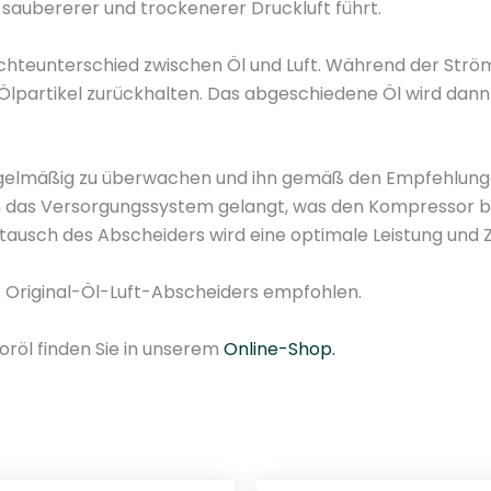
u saubererer und trockenerer Druckluft führt.
o
r
Dichteunterschied zwischen Öl und Luft. Während der Str
Ö
e Ölpartikel zurückhalten. Das abgeschiedene Öl wird da
l
s
e
regelmäßig zu überwachen und ihn gemäß den Empfehlungen
p
in das Versorgungssystem gelangt, was den Kompressor b
a
ausch des Abscheiders wird eine optimale Leistung und Z
r
a
 Original-Öl-Luft-Abscheiders empfohlen.
t
o
oröl finden Sie in unserem
Online-Shop.
r
R
o
t
a