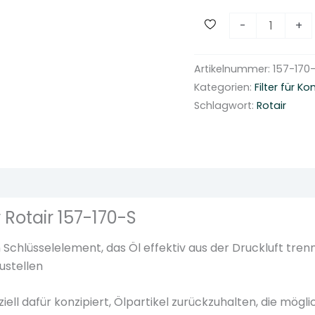
S
-
+
c
h
Artikelnummer:
157-170
r
Kategorien:
Filter für 
a
Schlagwort:
Rotair
u
b
e
n
ionen (0)
k
o
Rotair 157-170-S
m
p
hlüsselelement, das Öl effektiv aus der Druckluft trennt.
r
ustellen
e
s
ll dafür konzipiert, Ölpartikel zurückzuhalten, die mögli
s