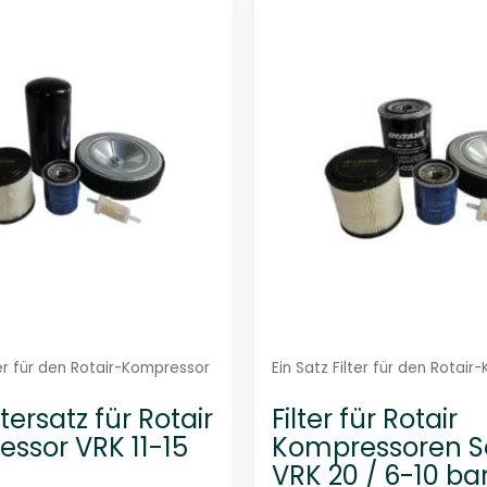
i
r
1
5
7
-
1
7
0
-
S
M
e
ter für den Rotair-Kompressor
Ein Satz Filter für den Rotai
n
tersatz für Rotair
Filter für Rotair
g
ssor VRK 11-15
Kompressoren Se
e
VRK 20 / 6-10 ba