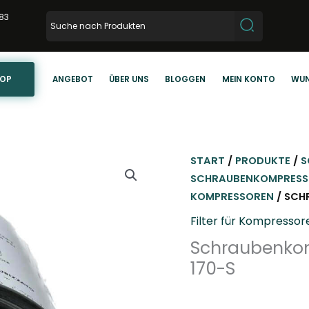
83
HOP
ANGEBOT
ÜBER UNS
BLOGGEN
MEIN KONTO
WUN
START
/
PRODUKTE
/
S
SCHRAUBENKOMPRES
KOMPRESSOREN
/ SCH
Filter für Kompresso
Schraubenkom
170-S