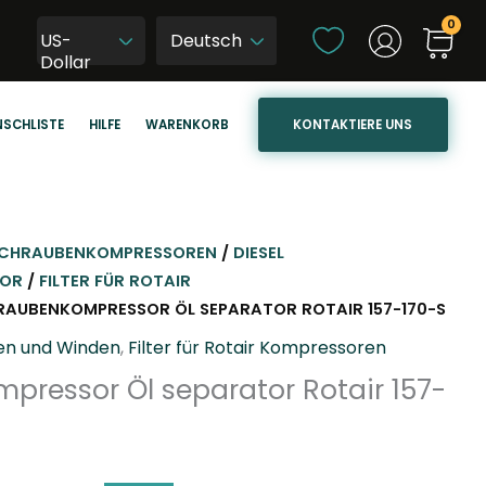
S
US-
p
W
Dollar
r
y
a
b
KONTAKTIERE UNS
SCHLISTE
HILFE
WARENKORB
c
i
h
e
e
r
a
z
u
j
CHRAUBENKOMPRESSOREN
/
DIESEL
s
ę
SOR
/
FILTER FÜR ROTAIR
w
z
RAUBENKOMPRESSOR ÖL SEPARATOR ROTAIR 157-170-S
ä
y
ren und Winden
,
Filter für Rotair Kompressoren
h
k
pressor Öl separator Rotair 157-
l
s
e
t
n
r
o