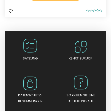
B
e
w
e
r
t
e
t
m
i
t
0
v
o
n
SATZUNG
KEHRT ZURÜCK
5
DATENSCHUTZ-
SO GEBEN SIE EINE
BESTIMMUNGEN
BESTELLUNG AUF