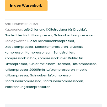
h
In den Warenkorb
l
e
r
Artikelnummer:
AFR21
m
Kategorien:
Luftkühler und Kältetrockner für Druckluft
,
i
Nachkühler für Luftkompressor
,
Schraubenkompressoren
t
Schlagwörter:
Diesel Schraubenkompressor
,
t
Dieselkompressor
,
Dieselkompressoren
,
druckluft
r
kompressor
,
Kompressor zum Sandstrahlen
,
o
Kompressorkühlbox
,
Kompressorkühler
,
Kühler für
c
Luftompressor
,
Kühler mit einem Trockner
,
Luftkompressor
,
k
luftkompressor 2000l/min
,
Luftkompressoren
,
mobile
n
luftkompressor
,
Schrauben luftkompressor
,
e
Schraubenkompressor
,
Schraubenkompressoren
,
r
Verbrennungskompressoren
F
R
I
U