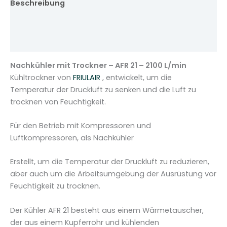
Beschreibung
L
A
Zusätzliche Informationen
I
Rezensionen (0)
R
-
Nachkühler mit Trockner – AFR 21 – 2100 L/min
A
Kühltrockner von
FRIULAIR
, entwickelt, um die
F
Temperatur der Druckluft zu senken und die Luft zu
R
trocknen von Feuchtigkeit.
2
1
Für den Betrieb mit Kompressoren und
-
Luftkompressoren, als Nachkühler
2
1
Erstellt, um die Temperatur der Druckluft zu reduzieren,
0
aber auch um die Arbeitsumgebung der Ausrüstung vor
0
Feuchtigkeit zu trocknen.
L
M
Der Kühler AFR 21 besteht aus einem Wärmetauscher,
e
der aus einem Kupferrohr und kühlenden
n