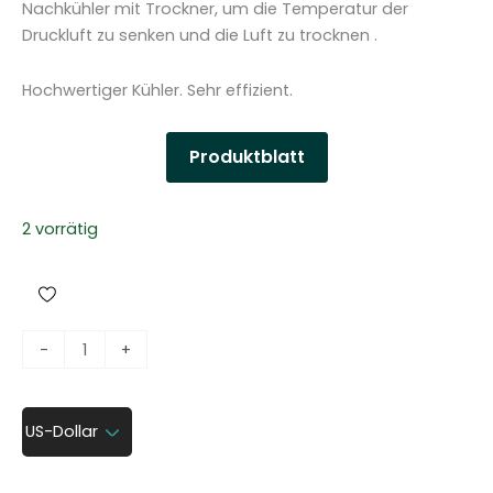
Nachkühler mit Trockner, um die Temperatur der
Druckluft zu senken und die Luft zu trocknen .
Hochwertiger Kühler. Sehr effizient.
Produktblatt
2 vorrätig
N
-
+
a
c
h
US-Dollar
k
ü