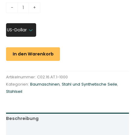
D
-
+
r
a
l
US-Dollar
l
f
r
In den Warenkorb
e
i
e
Artikelnummer:
C02.16.AT.1-1000
s
Kategorien:
Baumaschinen
,
Stahl und Synthetische Seile
,
S
Stahlseil
e
i
l
f
Beschreibung
ü
r
Zusätzliche Informationen