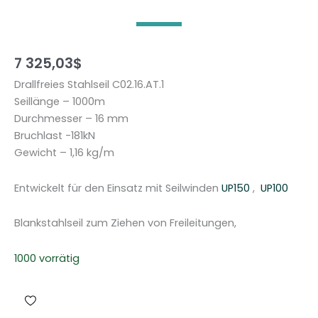
7 325,03
$
Drallfreies Stahlseil C02.16.AT.1
Seillänge – 1000m
Durchmesser – 16 mm
Bruchlast -181kN
Gewicht – 1,16 kg/m
Entwickelt für den Einsatz mit Seilwinden
UP150
,
UP100
Blankstahlseil zum Ziehen von Freileitungen,
1000 vorrätig