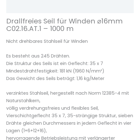
W
Rezensionen (0)
i
n
Drallfreies Seil für Winden ⌀16mm
d
C02.16.AT.1 – 1000 m
e
n
Nicht drehbares Stahlseil für Winden
⌀
1
Es besteht aus 245 Drähten.
6
Die Struktur des Seils ist ein Geflecht: 35 x 7
m
Mindestdrahtfestigkeit: 181 kN (1960 N/mm²)
m
Das Gewicht des Seils beträgt: 1,16 kg/Meter
C
0
verzinktes Stahlseil, hergestellt nach Norm 12385-4 mit
2
Naturstahlkern,
.
völlig verdrehungsfreies und flexibles Seil,
1
Vierschichtgeflecht 35 x 7, 35-strängige Struktur, sieben
6
Drähte gleichen Durchmessers in jedem Geflecht in vier
.
Lagen (1+6+12+16),
A
hervorragende Betriebsleistung mit verlängerter