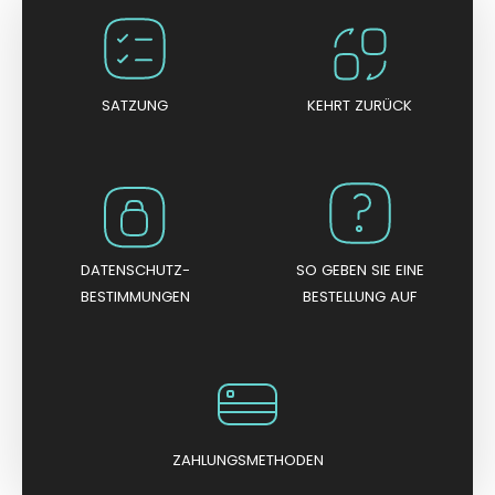
t
m
i
t
0
v
o
n
SATZUNG
KEHRT ZURÜCK
5
DATENSCHUTZ-
SO GEBEN SIE EINE
BESTIMMUNGEN
BESTELLUNG AUF
ZAHLUNGSMETHODEN