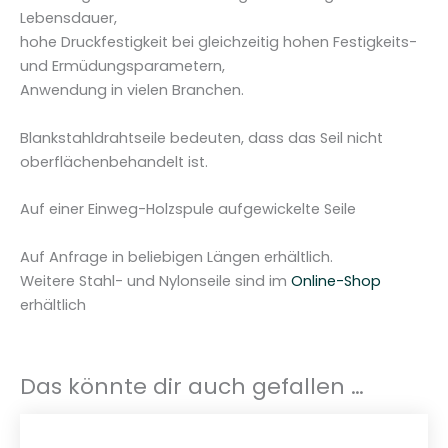
T
Lebensdauer,
.
hohe Druckfestigkeit bei gleichzeitig hohen Festigkeits-
1
und Ermüdungsparametern,
1
Anwendung in vielen Branchen.
0
0
Blankstahldrahtseile bedeuten, dass das Seil nicht
0
oberflächenbehandelt ist.
m
M
Auf einer Einweg-Holzspule aufgewickelte Seile
e
n
Auf Anfrage in beliebigen Längen erhältlich.
g
Weitere Stahl- und Nylonseile sind im
Online-Shop
e
erhältlich
Das könnte dir auch gefallen …