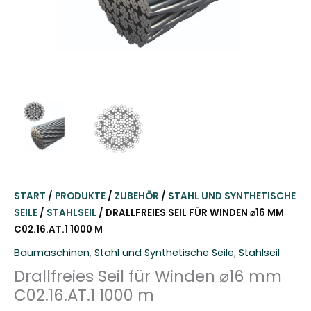
START
/
PRODUKTE
/
ZUBEHÖR
/
STAHL UND SYNTHETISCHE
SEILE
/
STAHLSEIL
/ DRALLFREIES SEIL FÜR WINDEN ⌀16 MM
C02.16.AT.1 1000 M
Baumaschinen
,
Stahl und Synthetische Seile
,
Stahlseil
Drallfreies Seil für Winden ⌀16 mm
C02.16.AT.1 1000 m