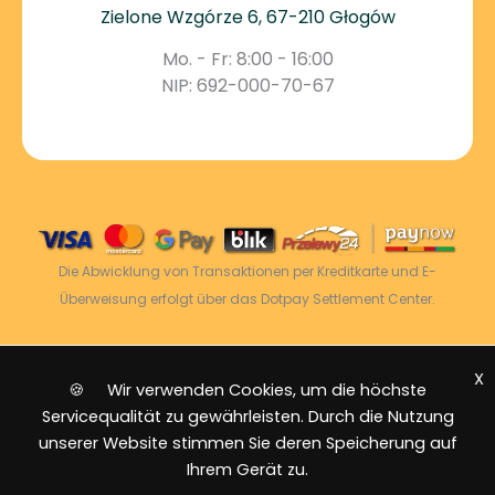
Zielone Wzgórze 6, 67-210 Głogów
Mo. - Fr: 8:00 - 16:00
NIP: 692-000-70-67
Die Abwicklung von Transaktionen per Kreditkarte und E-
Überweisung erfolgt über das Dotpay Settlement Center.
X
2026 © Power Energy -
Alle Rechte vorbehalten
|
🍪 Wir verwenden Cookies, um die höchste
Sitemap
Servicequalität zu gewährleisten. Durch die Nutzung
unserer Website stimmen Sie deren Speicherung auf
Ihrem Gerät zu.