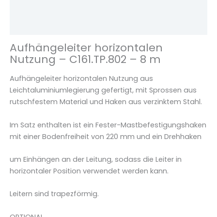
i
Zusätzliche Informationen
z
Rezensionen (0)
o
n
Aufhängeleiter horizontalen
t
Nutzung – C161.TP.802 – 8 m
a
l
Aufhängeleiter horizontalen Nutzung aus
e
Leichtaluminiumlegierung gefertigt, mit Sprossen aus
n
rutschfestem Material und Haken aus verzinktem Stahl.
N
u
Im Satz enthalten ist ein Fester-Mastbefestigungshaken
t
mit einer Bodenfreiheit von 220 mm und ein Drehhaken
z
u
um Einhängen an der Leitung, sodass die Leiter in
n
horizontaler Position verwendet werden kann.
g
-
Leitern sind trapezförmig.
C
1
OPTIONAL