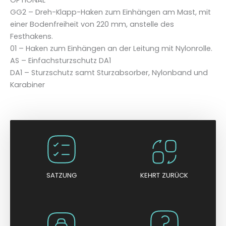
6
GG2 – Dreh-Klapp-Haken zum Einhängen am Mast, mit
1
einer Bodenfreiheit von 220 mm, anstelle des
.
Festhakens.
T
01 – Haken zum Einhängen an der Leitung mit Nylonrolle.
P
AS – Einfachsturzschutz DA1
.
DA1 – Sturzschutz samt Sturzabsorber, Nylonband und
8
Karabiner
0
2
-
8
m
M
e
SATZUNG
KEHRT ZURÜCK
n
g
e