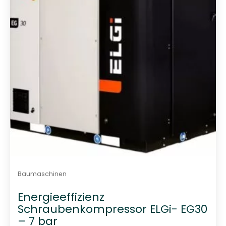
v
o
n
5
Baumaschinen
Energieeffizienz
Schraubenkompressor ELGi- EG30
– 7 bar