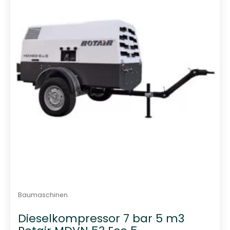
i
t
0
v
o
n
5
Baumaschinen
Dieselkompressor 7 bar 5 m3