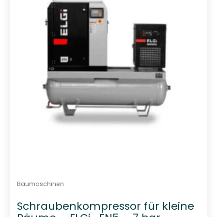
i
t
0
v
o
n
5
Baumaschinen
Schraubenkompressor für kleine