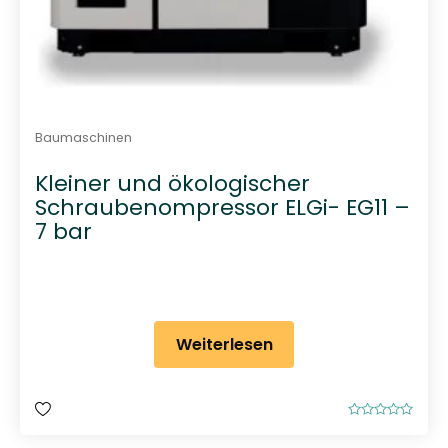
Baumaschinen
Kleiner und ökologischer
Schraubenompressor ELGi- EG11 –
7 bar
Weiterlesen
B
e