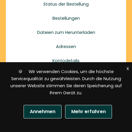
Status der Bestellung
Bestellungen
Dateien zum Herunterladen
Adressen
Kontodetails
X
🍪 Wir verwenden Cookies, um die höchste
Einloggen
Servicequalität zu gewährleisten. Durch die Nutzung
unserer Website stimmen Sie deren Speicherung auf
Passwort vergessen
Ihrem Gerät zu.
Kontaktiere uns
Annehmen
Mehr erfahren
+48 603 44 22 77
N