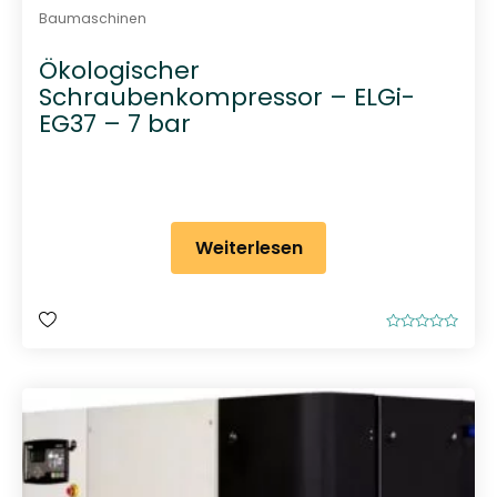
Baumaschinen
Ökologischer
Schraubenkompressor – ELGi-
EG37 – 7 bar
Weiterlesen
B
e
w
e
r
t
e
t
m
i
t
0