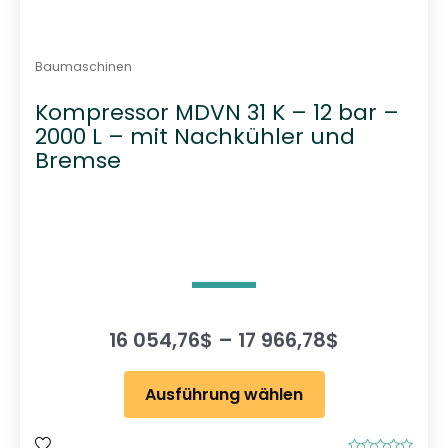
Baumaschinen
Kompressor MDVN 31 K – 12 bar –
2000 L – mit Nachkühler und
Bremse
P
16 054,76
$
–
17 966,78
$
r
D
e
Ausführung wählen
i
i
e
s
s