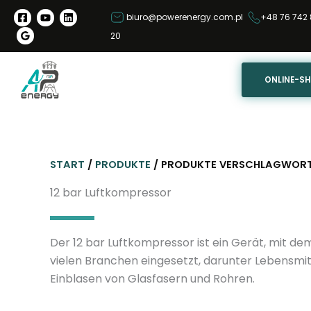
Z
biuro@powerenergy.com.pl
+48 76 742 
u
20
m
I
n
ONLINE-S
h
a
l
t
START
/
PRODUKTE
/ PRODUKTE VERSCHLAGWORTE
s
p
12 bar Luftkompressor
r
i
Der 12 bar Luftkompressor ist ein Gerät, mit d
n
vielen Branchen eingesetzt, darunter Lebensmit
g
Einblasen von Glasfasern und Rohren.
e
n