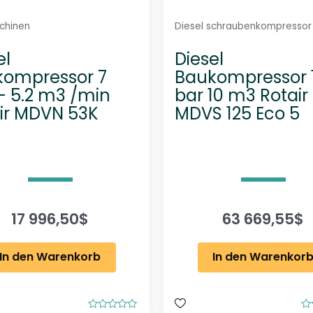
chinen
Diesel schraubenkompressor
el
Diesel
kompressor 7
Baukompressor 
– 5.2 m3 /min
bar 10 m3 Rotair
ir MDVN 53K
MDVS 125 Eco 5
17 996,50
$
63 669,55
$
In den Warenkorb
In den Warenkor