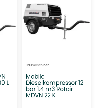
m
i
t
0
v
o
n
5
Baumaschinen
VN
Mobile
00 L
Dieselkompressor 12
bar 1.4 m3 Rotair
MDVN 22 K