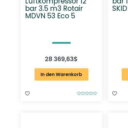
Luftkompressor 12
bar 
bar 3.5 m3 Rotair
SKID
MDVN 53 Eco 5
28 369,63
$
In den Warenkorb
B
e
w
e
r
t
e
t