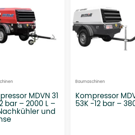
m
m
i
i
t
t
0
0
v
v
o
o
n
n
5
5
chinen
Baumaschinen
pressor MDVN 31
Kompressor MD
12 bar – 2000 L –
53K -12 bar – 38
Nachkühler und
mse