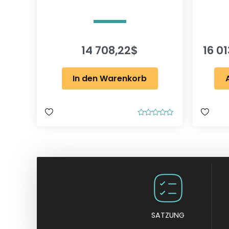
14 708,22
$
16 0
In den Warenkorb
B
e
w
e
r
t
e
t
m
i
t
0
v
o
SATZUNG
n
5