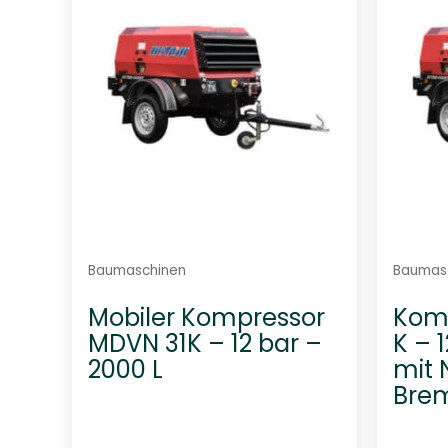
m
i
t
0
v
o
n
5
Baumaschinen
Baumas
Mobiler Kompressor
Kom
MDVN 31K – 12 bar –
K – 
2000 L
mit 
Bre