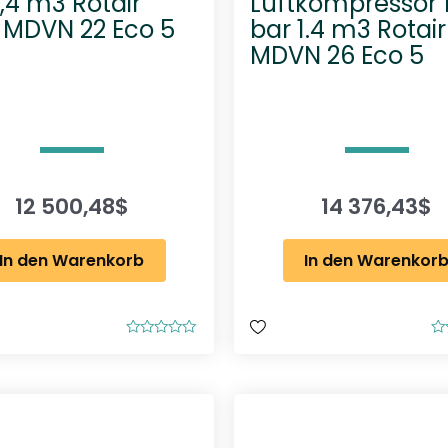
1,4 m3 Rotair
Luftkompressor 
 MDVN 22 Eco 5
bar 1.4 m3 Rotair
MDVN 26 Eco 5
12 500,48
$
14 376,43
$
In den Warenkorb
In den Warenkor
B
B
e
e
w
w
e
e
r
r
t
t
e
e
t
t