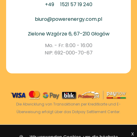
+49
1521 57 19 240
biuro@powerenergy.com.pl
Zielone Wzgórze 6, 67-210 Głogów
Mo. - Fr: 8:00 - 16:00
NIP: 692-000-70-67
Die Abwicklung von Transaktionen per Kreditkarte und E-
Überweisung erfolgt über das Dotpay Settlement Center.
X
2026 © Power Energy -
Alle Rechte vorbehalten
|