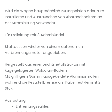
a
h
Wird als Wagen hauptsächlich zur Inspektion oder zum
r
Installieren und Austauschen von Abstandshaltern an
w
der Stromleitung verwendet.
a
g
Für Freileitung mit 3 Adernbündel.
e
n
Stattdessen wird er von einem autonomen
C
Verbrennungsmotor angetrieben.
1
5
Hergestellt aus einer Leichtmetallstruktur mit
5
kugelgelagerten Wulcolan-Rädern.
.
Mit griffigem Gummi ausgekleidete Aluminiumrollen.
A
während die Feststellbremse am Kabel festklemmt 2
M
Stck.
.
Ausrüstung:
3
Entfernungszähler.
M