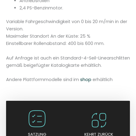
Antriebsrollen
e
2,4 PS-Benzinmotor.
n
g
Variable Fahrgeschwindigkeit von 0 bis 20 m/min in der
e
Version.
Maximaler Standort An der Küste: 25 %
Einstellbarer Rollenabstand: 400 bis 600 mm.
Auf Anfrage ist auch ein Standard-4-Seil-Linearschlitten
gemäß beigefügter Katalogkarte erhältlich.
Andere Plattformmodelle sind im
shop
erhältlich
SATZUNG
KEHRT ZURÜCK