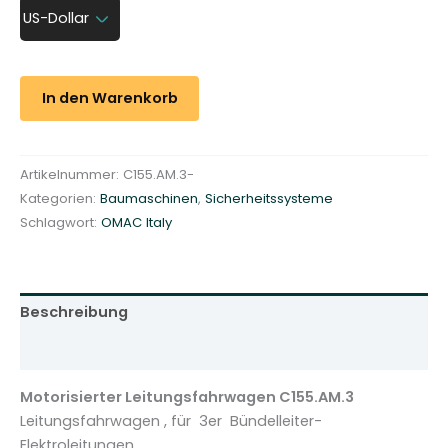
o
US-Dollar
r
i
s
In den Warenkorb
i
e
r
Artikelnummer:
C155.AM.3-
t
Kategorien:
Baumaschinen
,
Sicherheitssysteme
e
Schlagwort:
OMAC Italy
r
L
e
i
Beschreibung
t
u
Zusätzliche Informationen
n
g
Motorisierter Leitungsfahrwagen C155.AM.3
s
Leitungsfahrwagen , für 3er Bündelleiter-
f
Elektroleitungen.