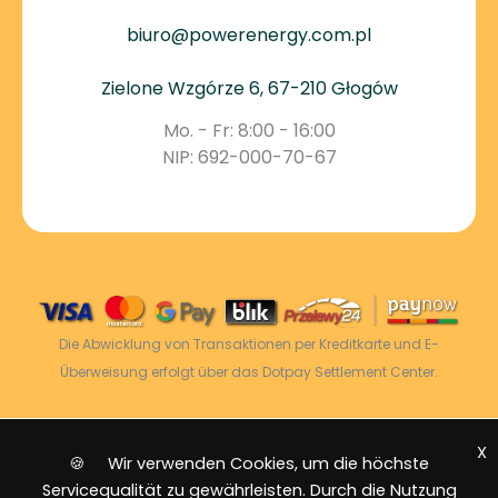
biuro@powerenergy.com.pl
Zielone Wzgórze 6, 67-210 Głogów
Mo. - Fr: 8:00 - 16:00
NIP: 692-000-70-67
Die Abwicklung von Transaktionen per Kreditkarte und E-
Überweisung erfolgt über das Dotpay Settlement Center.
X
2026 © Power Energy -
Alle Rechte vorbehalten
|
🍪 Wir verwenden Cookies, um die höchste
Sitemap
Servicequalität zu gewährleisten. Durch die Nutzung