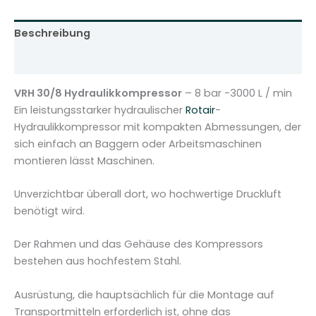
r
V
Beschreibung
R
H
Zusätzliche Informationen
3
0
VRH 30/8 Hydraulikkompressor
– 8 bar -3000 L / min
/
Ein leistungsstarker hydraulischer
Rotair
-
8
Hydraulikkompressor mit kompakten Abmessungen, der
-
sich einfach an Baggern oder Arbeitsmaschinen
8
montieren lässt Maschinen.
b
a
Unverzichtbar überall dort, wo hochwertige Druckluft
r
benötigt wird.
-
3
Der Rahmen und das Gehäuse des Kompressors
0
bestehen aus hochfestem Stahl.
0
0
Ausrüstung, die hauptsächlich für die Montage auf
L
Transportmitteln erforderlich ist, ohne das