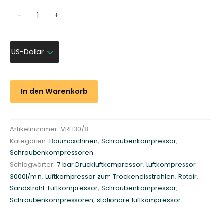
H
-
+
y
d
r
US-Dollar
a
u
l
In den Warenkorb
i
k
k
Artikelnummer:
VRH30/8
o
Kategorien:
Baumaschinen
,
Schraubenkompressor
,
m
Schraubenkompressoren
p
Schlagwörter:
7 bar Druckluftkompressor
,
Luftkompressor
r
3000l/min
,
Luftkompressor zum Trockeneisstrahlen
,
Rotair
,
e
Sandstrahl-Luftkompressor
,
Schraubenkompressor
,
s
Schraubenkompressoren
,
stationäre luftkompressor
s
o