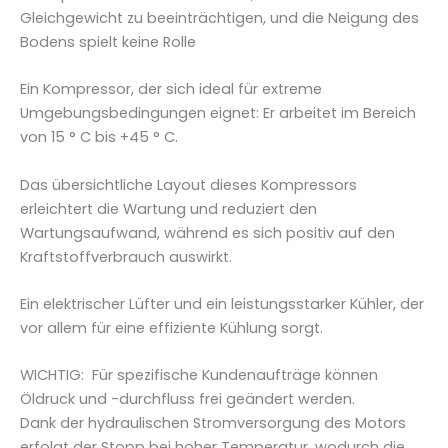
M
Gleichgewicht zu beeinträchtigen, und die Neigung des
e
Bodens spielt keine Rolle
n
g
Ein Kompressor, der sich ideal für extreme
e
Umgebungsbedingungen eignet: Er arbeitet im Bereich
von 15 ° C bis +45 ° C.
Das übersichtliche Layout dieses Kompressors
erleichtert die Wartung und reduziert den
Wartungsaufwand, während es sich positiv auf den
Kraftstoffverbrauch auswirkt.
Ein elektrischer Lüfter und ein leistungsstarker Kühler, der
vor allem für eine effiziente Kühlung sorgt.
WICHTIG: Für spezifische Kundenaufträge können
Öldruck und -durchfluss frei geändert werden.
Dank der hydraulischen Stromversorgung des Motors
erfolgt der Stopp bei hoher Temperatur, wodurch die