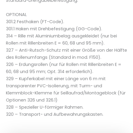
Standard-Drehgabelbefestigung.
n
g
OPTIONAL
e
301.2 Festhaken (FT-Code).
301.1 Haken mit Drehbefestigung (GG-Code).
314 – Rille mit Aluminiumbelag ausgekleidet (nur bei
Rollen mit Rillenbreiten E = 60, 68 und 95 mm).
327 – Anti-Rutsch-Schutz mit einer Größe von der Hälfte
des Rollenumfangs (Standard in mod. F150).
326 – Erdungsrollen (nur für Rollen mit Rillenbreiten E =
60, 68 und 95 mm; Opt. 314 erforderlich).
329 – Kupferkabel mit einer Länge von 6 m mit
transparenter PVC-Isolierung, mit Turm- und
Klemmblock-Klemme für Seillaufrad/Montageblock (für
Optionen 326 und 326.1)
328 – Spezieller U-förmiger Rahmen.
320 – Transport- und Aufbewahrungskasten.