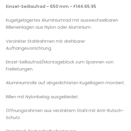
6
Einzel-Seillaufrad – 650 mm – F144.65.95
5
0
Kugelgelagertes Aluminiumrad mit auswechselbaren
m
Rilleneinlagen aus Nylon oder Aluminium.
m
-
Verzinkter Stahlrahmen mit drehbarer
F
Aufhängevorrichtung.
1
4
Einzel-Seillaufrad/Montageblock zum Spannen von
4
Freileitungen.
.
6
Aluminiumrolle auf abgedichteten Kugellagern montiert.
5
Rillen mit Nylonbelag ausgekleidet.
.
9
Öffnungsrahmen aus verzinktem Stahl mit Anti-Rutsch-
5
Schutz.
M
e