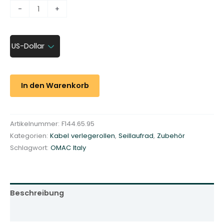
E
-
+
i
n
z
US-Dollar
e
l
-
In den Warenkorb
S
e
i
Artikelnummer:
F144.65.95
l
Kategorien:
Kabel verlegerollen
,
Seillaufrad
,
Zubehör
l
Schlagwort:
OMAC Italy
a
u
f
r
Beschreibung
a
d
Zusätzliche Informationen
-